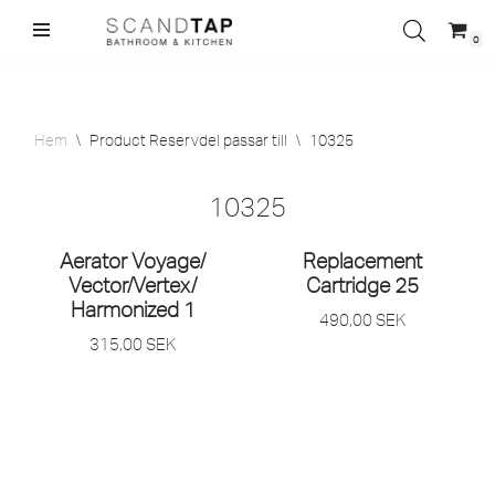
0
Hoppa
till
innehåll
Hem
\
Product Reservdel passar till
\
10325
10325
Aerator Voyage/
Replacement
Vector/
Vertex/
Cartridge 25
Harmonized 1
490,00
SEK
315,00
SEK