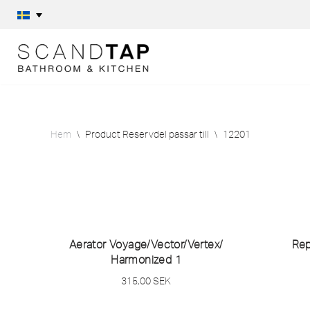
Hoppa
till
innehåll
Hem
\
Product Reservdel passar till
\
12201
Aerator Voyage/
Vector/
Vertex/
Rep
Harmonized 1
315,00
SEK