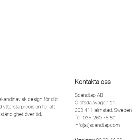
Kontakta oss
Scandtap AB
kandinavisk design för ditt
Olofsdalsvägen 21
yttersta precision för att
302 41 Halmstad, Sweden
ständighet över tid.
Tel: 035-260 75 80
info[at]scandtap.com