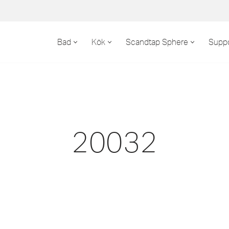
Bad
Kök
Scandtap Sphere
Suppo
20032