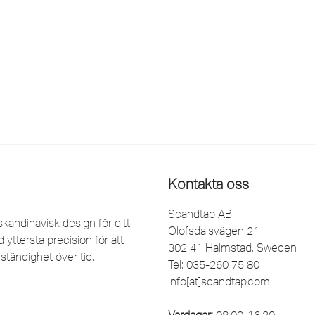
Kontakta oss
Scandtap AB
kandinavisk design för ditt
Olofsdalsvägen 21
yttersta precision för att
302 41 Halmstad, Sweden
ständighet över tid.
Tel: 035-260 75 80
info[at]scandtap.com