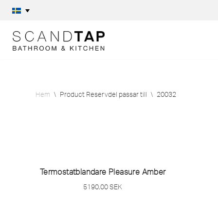
Hoppa
till
innehåll
Hem
\
Product Reservdel passar till
\
20032
Termostatblandare Pleasure Amber
5190,00
SEK