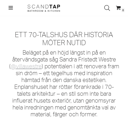
0
Hoppa
till
innehåll
ETT 70-TALSHUS DÄR HISTORIA
MÖTER NUTID
Beläget på en höjd längst in på en
återvändsgata såg Sandra Fristedt Westre
(
@villawestre
) potentialen i att renovera fram
sin dröm – ett tegelhus med inspiration
hämtad från den danska estetiken.
Enplanshuset har rötter förankrade i 70-
talets arkitektur – en stil som inte bara
influerat husets exteriör, utan genomsyrar
hela inredningen med genomtänkta val av
material, färger och former.