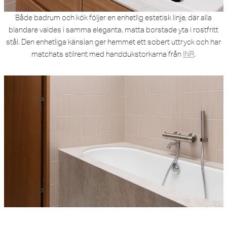
Både badrum och kök följer en enhetlig estetisk linje, där alla
blandare valdes i samma eleganta, matta borstade yta i rostfritt
stål. Den enhetliga känslan ger hemmet ett sobert uttryck och har
matchats stilrent med handdukstorkarna från
INR
.