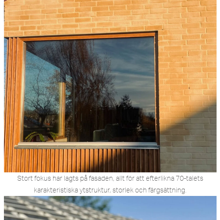
Stort fokus har lagts på fasaden, allt för att efterlikna 70-talets
karakteristiska ytstruktur, storlek och färgsättning.