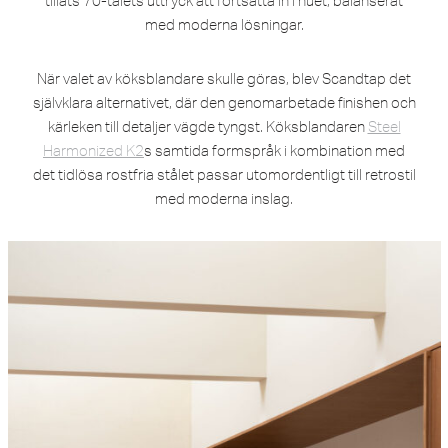
tilläts 70-talets uttryck att fortsätta in i nuet, balanserat
med moderna lösningar.
När valet av köksblandare skulle göras, blev Scandtap det
självklara alternativet, där den genomarbetade finishen och
kärleken till detaljer vägde tyngst. Köksblandaren
Steel
Harmonized K2
s samtida formspråk i kombination med
det tidlösa rostfria stålet passar utomordentligt till retrostil
med moderna inslag.