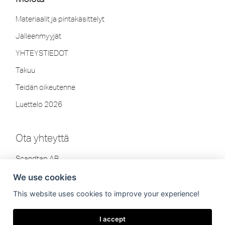
Materiaalit ja pintakäsittelyt
Jälleenmyyjät
YHTEYSTIEDOT
Takuu
Teidän oikeutenne
Luettelo 2026
Ota yhteyttä
Scandtap AB
Olofsdalsvägen 21
We use cookies
302 41 Halmstad, Ruotsi
This website uses cookies to improve your experience!
Puh: +46 35-260 75 80
info[at]scandtap.com
I accept