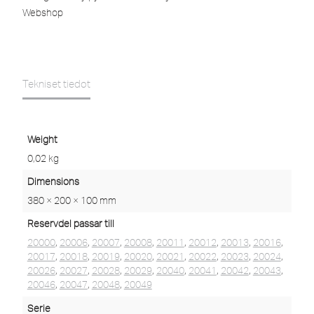
Webshop
Tekniset tiedot
Weight
0,02 kg
Dimensions
380 × 200 × 100 mm
Reservdel passar till
20000
,
20006
,
20007
,
20008
,
20011
,
20012
,
20013
,
20016
,
20017
,
20018
,
20019
,
20020
,
20021
,
20022
,
20023
,
20024
,
20026
,
20027
,
20028
,
20029
,
20040
,
20041
,
20042
,
20043
,
20046
,
20047
,
20048
,
20049
Serie