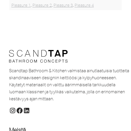
Pleasure 1
,
Pleasure 2
,
Pleasure 3
,
Pleasure 4
Scandtap Bathroom & Kitchen valmistaa ainutlaatuisia tuotteita
skandinaaviseen designiin keittiöösi ja kylpyhuoneeseen.
Käytetyt materiaalit on valittu äärimmäisellä tarkkuudella
luomaan klassinen ja tyylikäs vaikutelma, jolla on erinomainen
kestävyys ajan mittaan.
Meistä