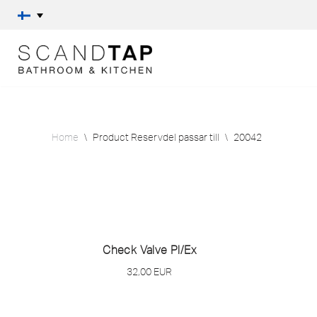
Skip
to
content
Home
\
Product Reservdel passar till
\
20042
Check Valve Pl/
Ex
32,00
EUR