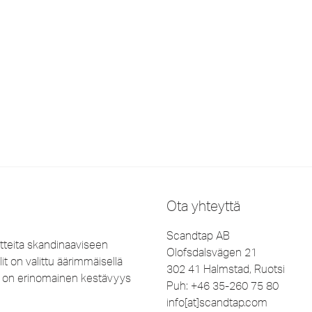
Ota yhteyttä
Scandtap AB
tteita skandinaaviseen
Olofsdalsvägen 21
it on valittu äärimmäisellä
302 41 Halmstad, Ruotsi
lla on erinomainen kestävyys
Puh: +46 35-260 75 80
info[at]scandtap.com