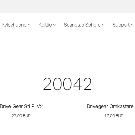
Kylpyhuone
Keittiö
Scandtap Sphere
Support
20042
Drive Gear Stl Pl V2
Drivegear Omkastare
27,00
EUR
17,00
EUR