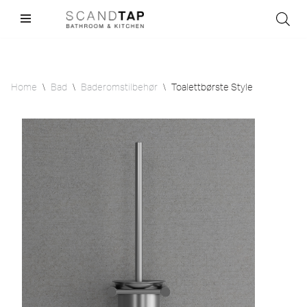
Skip
to
content
Home
\
Bad
\
Baderomstilbehør
\
Toalettbørste Style