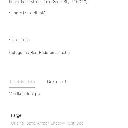
kan enkelt byttes ut (se: Steel Style 15040).
• Laget i rustfritt stål
SKU:
15030
Categories:
Bad
,
Baderomstilbehør
Tekniske data
Dokument
Vedlikeholdstips
Farge
Original
,
Sand
,
Amber
,
Shadow
,
Rust
,
Coal