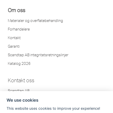
Om oss
Materialer og overflatebehandling
Forhandelere
Kontakt
Garanti
Scandtap AB integritetsretningslinjer
Katalog 2026
Kontakt oss
Scandtap AB
Olofsdalsvägen 21
We use cookies
302 41 Halmstad, Sverige
This website uses cookies to improve your experience!
Tlf: +46 35-260 75 80