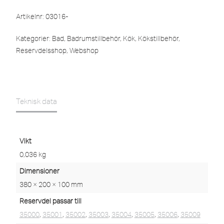
Artikelnr:
03016-
Kategorier:
Bad
,
Badrumstillbehör
,
Kök
,
Kökstillbehör
,
Reservdelsshop
,
Webshop
Teknisk data
Vikt
0,036 kg
Dimensioner
380 × 200 × 100 mm
Reservdel passar till
35000
,
35001
,
35002
,
35003
,
35004
,
35005
,
35006
,
35009