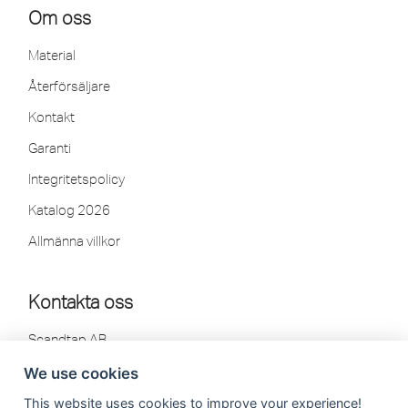
Om oss
Material
Återförsäljare
Kontakt
Garanti
Integritetspolicy
Katalog 2026
Allmänna villkor
Kontakta oss
Scandtap AB
Olofsdalsvägen 21
We use cookies
302 41 Halmstad, Sweden
This website uses cookies to improve your experience!
Tel: 035-260 75 80