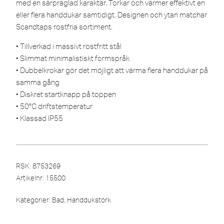
med en särpräglad karaktär. Torkar och värmer effektivt en
eller flera handdukar samtidigt. Designen och ytan matchar
Scandtaps rostfria sortiment.
• Tillverkad i massivt rostfritt stål
• Slimmat minimalistiskt formspråk
• Dubbelkrokar gör det möjligt att värma flera handdukar på
samma gång
• Diskret startknapp på toppen
• 50°C driftstemperatur
• Klassad IP55
RSK: 8753269
Artikelnr:
15500
Kategorier:
Bad
,
Handdukstork