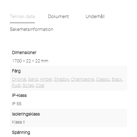
Teknisk data
Dokument
Underhåll
Säkerhetsinformation
Dimensioner
1700 × 22 × 22 mm
Färg
Original
,
Sand
,
Amber
,
Shadow
,
Champagne
,
Classic
,
Black
,
Rust
,
Scrap
,
Coal
IP-klass
IP 55
Isoleringsklass
Klass II
Spänning