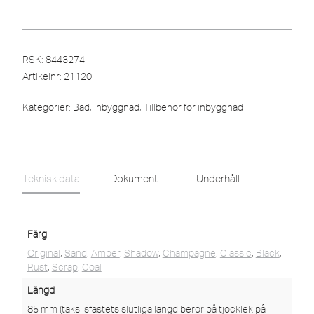
RSK: 8443274
Artikelnr:
21120
Kategorier:
Bad
,
Inbyggnad
,
Tillbehör för inbyggnad
Teknisk data
Dokument
Underhåll
Färg
Original
,
Sand
,
Amber
,
Shadow
,
Champagne
,
Classic
,
Black
,
Rust
,
Scrap
,
Coal
Längd
85 mm (taksilsfästets slutliga längd beror på tjocklek på