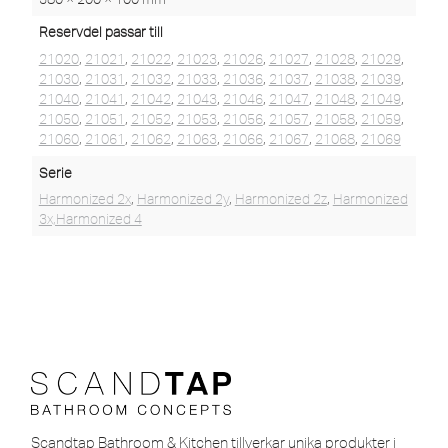
Reservdel passar till
21020
,
21021
,
21022
,
21023
,
21026
,
21027
,
21028
,
21029
,
21030
,
21031
,
21032
,
21033
,
21036
,
21037
,
21038
,
21039
,
21040
,
21041
,
21042
,
21043
,
21046
,
21047
,
21048
,
21049
,
21050
,
21051
,
21052
,
21053
,
21056
,
21057
,
21058
,
21059
,
21060
,
21061
,
21062
,
21063
,
21066
,
21067
,
21068
,
21069
Serie
Harmonized 2x
,
Harmonized 2y
,
Harmonized 2z
,
Harmonized
3x,Harmonized 4
Scandtap Bathroom & Kitchen tillverkar unika produkter i