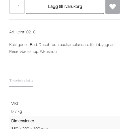
Lägg till i varukorg
Artikelnr:
0216-
Kategorier:
Bad
,
Dusch-och badkarsblandare för inbyggnad
,
Reservdelsshop
,
Webshop
Teknisk data
Vikt
0,7 kg
Dimensioner
380 × 200 × 100 mm