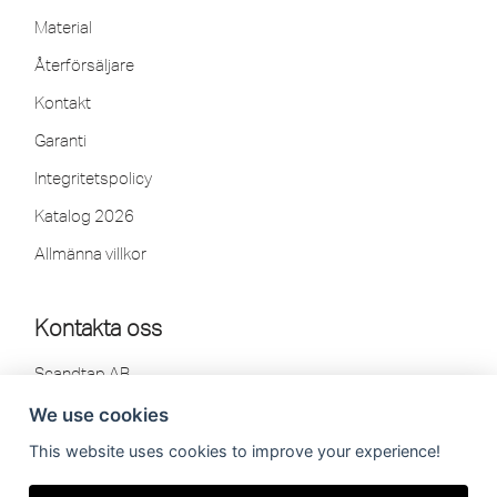
Material
Återförsäljare
Kontakt
Garanti
Integritetspolicy
Katalog 2026
Allmänna villkor
Kontakta oss
Scandtap AB
Olofsdalsvägen 21
We use cookies
302 41 Halmstad, Sweden
This website uses cookies to improve your experience!
Tel: 035-260 75 80
info[at]scandtap.com