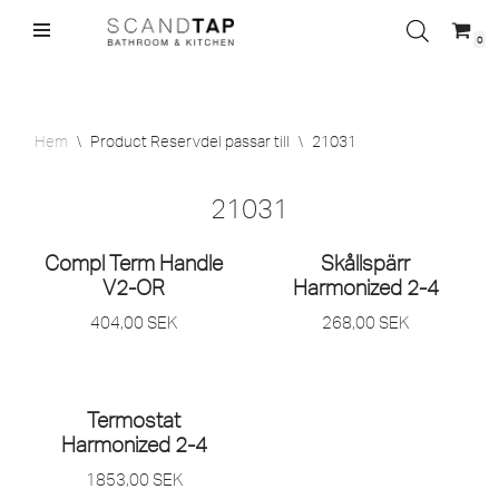
0
Hoppa
till
innehåll
Hem
\
Product Reservdel passar till
\
21031
21031
Compl Term Handle
Skållspärr
V2-OR
Harmonized 2-4
404,00
SEK
268,00
SEK
Termostat
Harmonized 2-4
1853,00
SEK