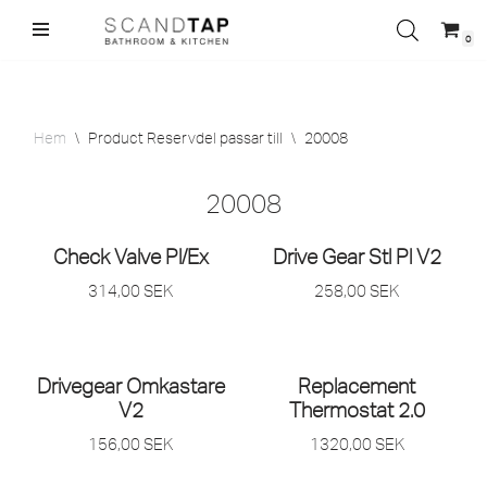
0
Hoppa
till
innehåll
Hem
\
Product Reservdel passar till
\
20008
20008
Check Valve Pl/
Ex
Drive Gear Stl Pl V2
314,00
SEK
258,00
SEK
Drivegear Omkastare
Replacement
V2
Thermostat 2.0
156,00
SEK
1320,00
SEK