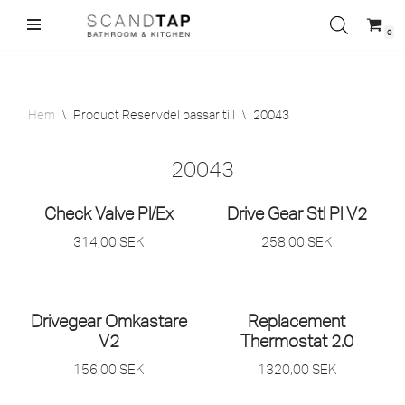
0
Hoppa
till
innehåll
Hem
\
Product Reservdel passar till
\
20043
20043
Check Valve Pl/
Ex
Drive Gear Stl Pl V2
314,00
SEK
258,00
SEK
Drivegear Omkastare
Replacement
V2
Thermostat 2.0
156,00
SEK
1320,00
SEK