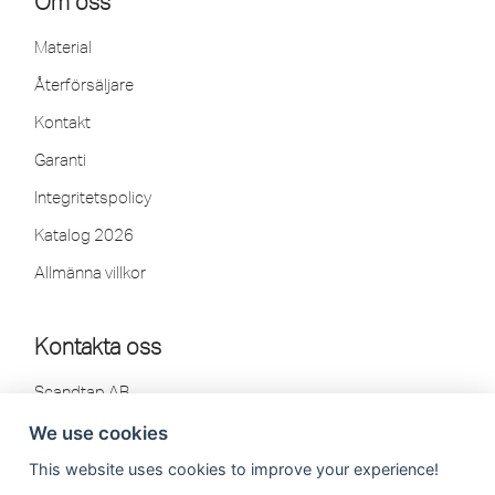
Om oss
Material
Återförsäljare
Kontakt
Garanti
Integritetspolicy
Katalog 2026
Allmänna villkor
Kontakta oss
Scandtap AB
Olofsdalsvägen 21
We use cookies
302 41 Halmstad, Sweden
This website uses cookies to improve your experience!
Tel: 035-260 75 80