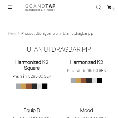
0
Hoppa
till
innehåll
Hem
\
Product Utdragbar pip
\
Utan utdragbar pip
UTAN UTDRAGBAR PIP
Harmonized K2
Harmonized K2
Square
Pris från:
5295,00
SEK
Pris från:
5295,00
SEK
Equip D
Mood