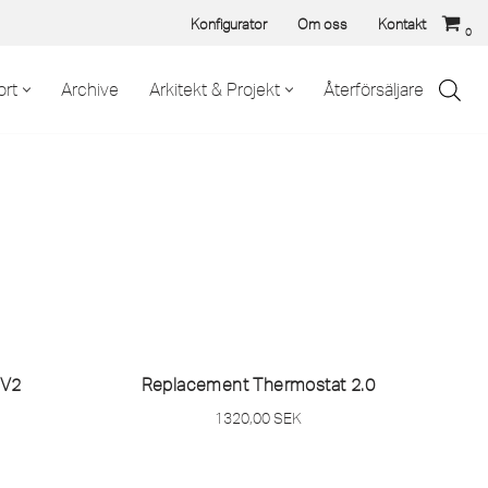
Konfigurator
Om oss
Kontakt
0
rt
Archive
Arkitekt & Projekt
Återförsäljare
 V2
Replacement Thermostat 2.0
1320,00
SEK