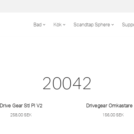
Bad
Kök
Scandtap Sphere
Suppo
20042
Drive Gear Stl Pl V2
Drivegear Omkastare
258,00
SEK
156,00
SEK