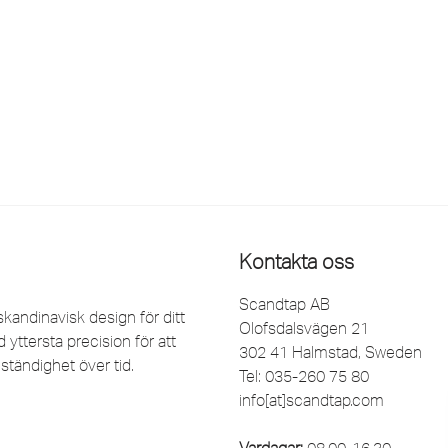
Kontakta oss
Scandtap AB
kandinavisk design för ditt
Olofsdalsvägen 21
yttersta precision för att
302 41 Halmstad, Sweden
ständighet över tid.
Tel: 035-260 75 80
info[at]scandtap.com