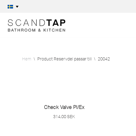
Hoppa
till
innehåll
Hem
\
Product Reservdel passar till
\
20042
Check Valve Pl/
Ex
314,00
SEK