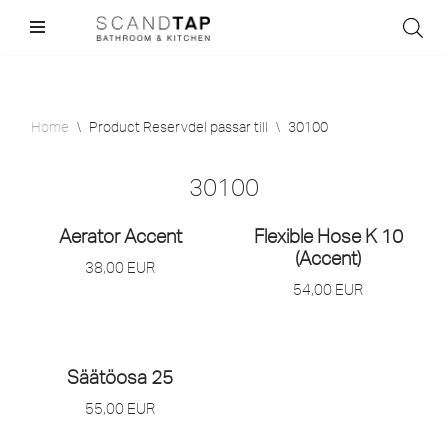
Skip
to
content
Home
\
Product Reservdel passar till
\
30100
30100
Aerator Accent
Flexible Hose K 10
(Accent)
38,00
EUR
54,00
EUR
Säätöosa 25
55,00
EUR