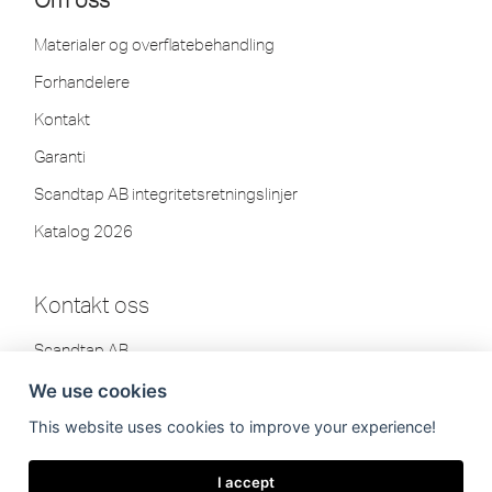
Materialer og overflatebehandling
Forhandelere
Kontakt
Garanti
Scandtap AB integritetsretningslinjer
Katalog 2026
Kontakt oss
Scandtap AB
Olofsdalsvägen 21
We use cookies
302 41 Halmstad, Sverige
This website uses cookies to improve your experience!
Tlf: +46 35-260 75 80
info[at]scandtap.com
I accept