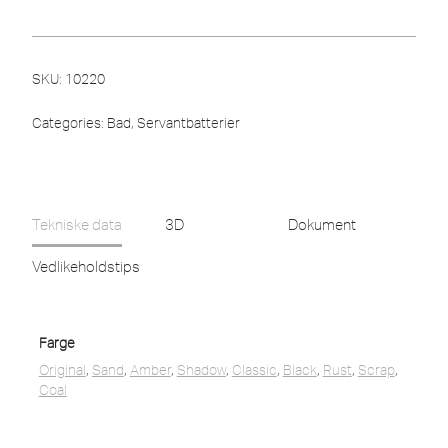
SKU:
10220
Categories:
Bad
,
Servantbatterier
Tekniske data
3D
Dokument
Vedlikeholdstips
Farge
Original
,
Sand
,
Amber
,
Shadow
,
Classic
,
Black
,
Rust
,
Scrap
,
Coal