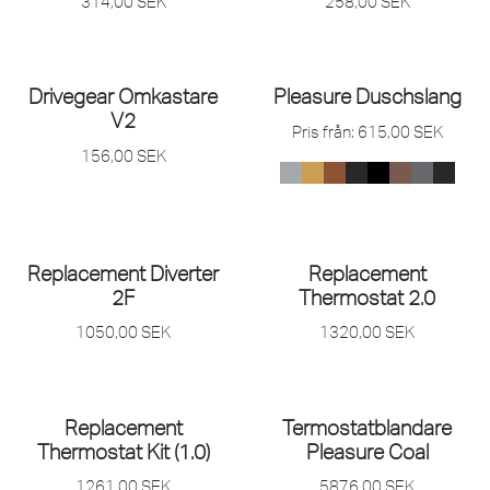
314,00
SEK
258,00
SEK
SLUT I LAGER
Drivegear Omkastare
Pleasure Duschslang
V2
Pris från:
615,00
SEK
156,00
SEK
Replacement Diverter
Replacement
2F
Thermostat 2.0
1050,00
SEK
1320,00
SEK
SLUT I LAGER
Replacement
Termostatblandare
Thermostat Kit (1.0)
Pleasure Coal
1261,00
SEK
5876,00
SEK