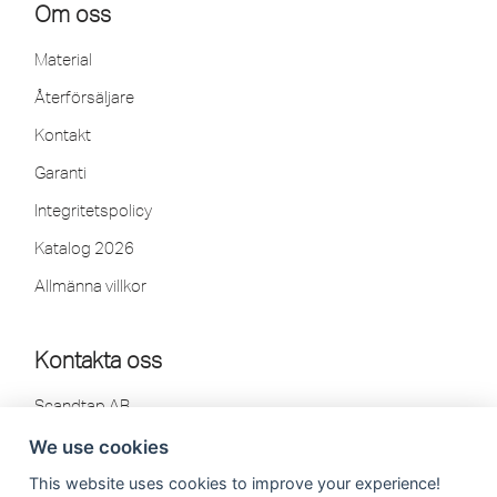
Om oss
Material
Återförsäljare
Kontakt
Garanti
Integritetspolicy
Katalog 2026
Allmänna villkor
Kontakta oss
Scandtap AB
Olofsdalsvägen 21
We use cookies
302 41 Halmstad, Sweden
This website uses cookies to improve your experience!
Tel: 035-260 75 80