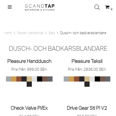
0
Hoppa
till
innehåll
Hem
\
Reservdelsshop
\
Bad
\
Dusch- och badkarsblandare
DUSCH- OCH BADKARSBLANDARE
SLUT I LAGER
Pleasure Handdusch
Pleasure Taksil
Pris från:
999,00
SEK
Pris från:
2836,00
SEK
Check Valve Pl/
Ex
Drive Gear Stl Pl V2