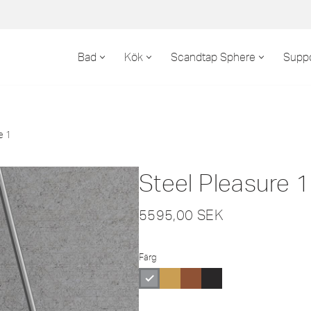
Bad
Kök
Scandtap Sphere
Suppo
e 1
Steel Pleasure 1
5595,00
SEK
Färg