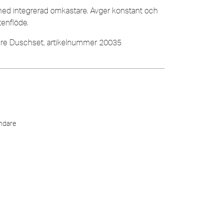
 med integrerad omkastare. Avger konstant och
enflöde.
ure Duschset, artikelnummer 20035
ndare