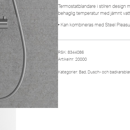
Termostatblandare i stilren design
behaglig temperatur med jämnt vatt
• Kan kombineras med Steel Pleas
RSK: 8344086
Artikelnr:
20000
Kategorier:
Bad
,
Dusch- och badkarsbla