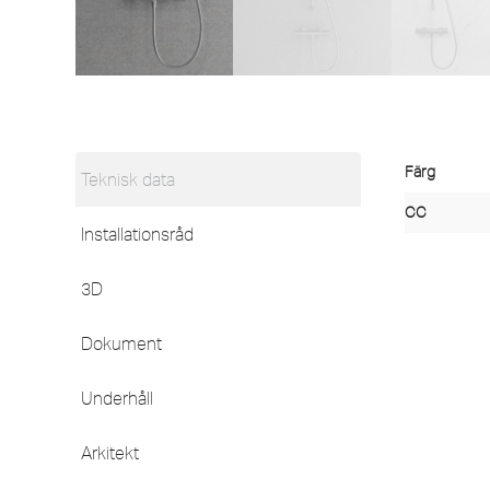
Färg
Teknisk data
CC
Installationsråd
3D
Dokument
Underhåll
Arkitekt