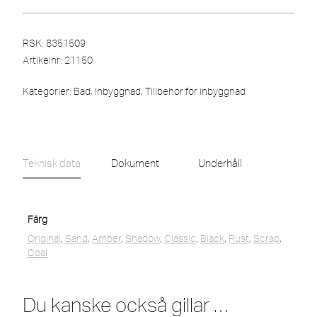
RSK: 8351509
Artikelnr:
21150
Kategorier:
Bad
,
Inbyggnad
,
Tillbehör för inbyggnad
Teknisk data
Dokument
Underhåll
Färg
Original
,
Sand
,
Amber
,
Shadow
,
Classic
,
Black
,
Rust
,
Scrap
,
Coal
Du kanske också gillar …