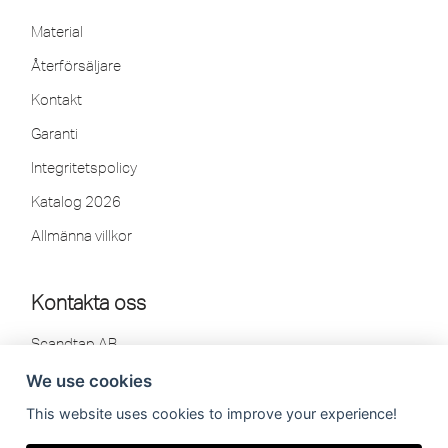
Material
Återförsäljare
Kontakt
Garanti
Integritetspolicy
Katalog 2026
Allmänna villkor
Kontakta oss
Scandtap AB
Olofsdalsvägen 21
We use cookies
302 41 Halmstad, Sweden
This website uses cookies to improve your experience!
Tel: 035-260 75 80
info[at]scandtap.com